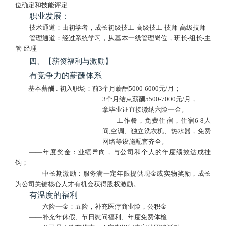
位确定和技能评定
职业发展：
技术通道：由初学者，成长初级技工
-高级技工-技师-高级技师
管理通道：经过系统学习，从基本一线管理岗位，班长
-组长-主
管-经理
四、【薪资福利与激励】
有竞争力的薪酬体系
——基本薪酬
:
初入职场：前
3个月薪酬
5000-6000
元
/
月；
3个月结束薪酬5
5
00-
70
00元/月，
拿毕业证直接缴纳六险一金。
工作餐，免费住宿，住宿
6-8人
间,空调、独立洗衣机、热水器，免费
网络等设施配套齐全。
——年度奖金：业绩导向，与公司和个人的年度绩效达成挂
钩；
——中长期激励：服务满一定年限提供现金或实物奖励，成长
为公司
关键核心人才
有机会获得股权激励。
有温度的福利
——六险一金：五险，补充医疗商业险，公积金
——补充年休假、节日慰问福利、年度免费体检