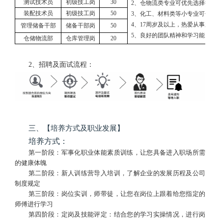
测试技术员
初级技工岗
3
0
2、仓物流类专业可优先选择投递
装配技术员
初级技工岗
5
0
3、化工、材料类等小专业可优先
4、1
7
周岁及以上，热爱从事新能
管理储备干部
储备干部岗
50
5、良好的团队精神和学习能力。
仓储物流部
仓库管理岗
20
2
、招聘及面试流程：
三、【培养方式及职业发展】
培养方式：
第一阶段：军事化职业体能素质训练，让您具备进入职场所需
的健康体魄
第二阶段：新人训练营导入培训，了解企业的发展历程及公司
制度规定
第三阶段：岗位实训，师带徒，让您在岗位上跟着给您指定的
师傅进行学习
第四阶段：定岗及技能评定：结合您的学习实操情况，进行岗