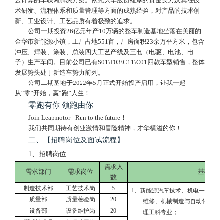
云计算的车联网解决方案。依托大华股份雄厚的资金实力及其在技
术研发、流程体系和质量管理等方面的成熟经验，对产品的技术创
新、工业设计、工艺品质有着极致的追求。
公司一期投资
26亿元年产10万辆的整车制造基地坐落在美丽的
金华市新能源小镇，工厂占地551亩，厂房面积23余万平方米，包含
冲压、焊装、涂装、总装四大工艺产线及三电（电驱、电池、电
子）生产车间。目前公司已有S01\T03\C11\C01四款车型销售，整体
发展势头处于新造车势力前列。
公司二期基地于
2022年5月正式开始投产启用，让我一起
从“零”开始，嬴“跑”人生！
零跑有你
领跑由你
Join Leapmotor - Run to the future
！
我们共同期待有创业激情和冒险精神，才华横溢的你
！
二、【招聘岗位及面试流程】
1
、招聘岗位
需求人
需求部门
需求岗位
基础要
数
制造技术部
工艺技术岗
5
1、新能源汽车技术、机电一体化
质量部
质量检验岗
2
0
维修、
机械制造与自动化数控
设备部
设备维护岗
2
0
理工科专业；